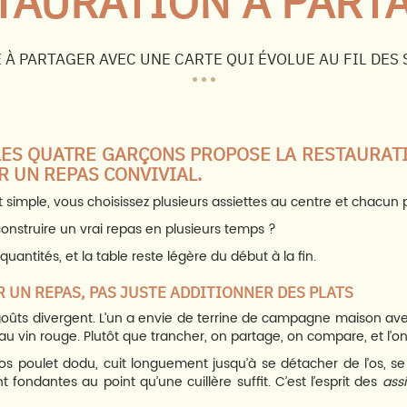
TAURATION À PART
 À PARTAGER AVEC UNE CARTE QUI ÉVOLUE AU FIL DES
LES QUATRE GARÇONS PROPOSE LA RESTAURAT
R UN REPAS CONVIVIAL.
 simple, vous choisissez plusieurs assiettes au centre et chacun 
onstruire un vrai repas en plusieurs temps ?
uantités, et la table reste légère du début à la fin.
 UN REPAS, PAS JUSTE ADDITIONNER DES PLATS
goûts divergent. L’un a envie de terrine de campagne maison avec
au vin rouge. Plutôt que trancher, on partage, on compare, et l’on
os poulet dodu, cuit longuement jusqu’à se détacher de l’os, se 
fondantes au point qu’une cuillère suffit. C’est l’esprit des
ass