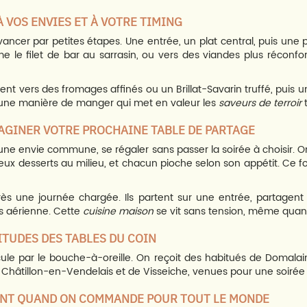
À VOS ENVIES ET À VOTRE TIMING
vancer par petites étapes. Une entrée, un plat central, puis une
e le filet de bar au sarrasin, ou vers des viandes plus récon
nent vers des fromages affinés ou un Brillat-Savarin truffé, puis 
t une manière de manger qui met en valeur les
saveurs de terroir
t
AGINER VOTRE PROCHAINE TABLE DE PARTAGE
 une envie commune, se régaler sans passer la soirée à choisir.
deux desserts au milieu, et chacun pioche selon son appétit. Ce 
ès une journée chargée. Ils partent sur une entrée, partagent 
s aérienne. Cette
cuisine maison
se vit sans tension, même quan
BITUDES DES TABLES DU COIN
e par le bouche-à-oreille. On reçoit des habitués de Domalain e
 de Châtillon-en-Vendelais et de Visseiche, venues pour une soirée
ENT QUAND ON COMMANDE POUR TOUT LE MONDE