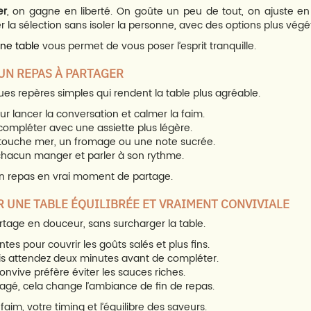
er
, on gagne en liberté. On goûte un peu de tout, on ajuste en co
er la sélection sans isoler la personne, avec des options plus v
une table
vous permet de vous poser l’esprit tranquille.
 UN REPAS À PARTAGER
ques repères simples qui rendent la table plus agréable.
 lancer la conversation et calmer la faim.
 compléter avec une assiette plus légère.
 touche mer, un fromage ou une note sucrée.
chacun manger et parler à son rythme.
 un repas en vrai moment de partage.
 UNE TABLE ÉQUILIBRÉE ET VRAIMENT CONVIVIALE
rtage en douceur, sans surcharger la table.
s pour couvrir les goûts salés et plus fins.
puis attendez deux minutes avant de compléter.
onvive préfère éviter les sauces riches.
agé, cela change l’ambiance de fin de repas.
faim, votre timing et l’équilibre des saveurs.